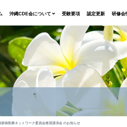
ム
沖縄CDE会について
受験要項
認定更新
研修会
師会 糖尿病医療ネットワーク委員会推奨講演会 のお知らせ