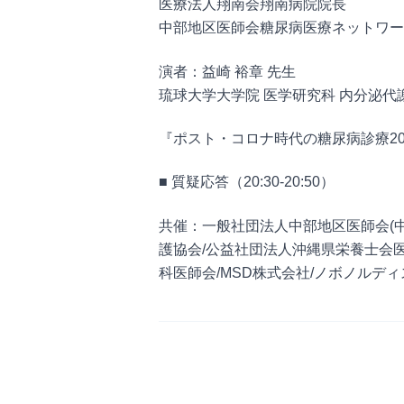
医療法⼈翔南会翔南病院院⻑
中部地区医師会糖尿病医療ネットワー
演者：益崎 裕章 先⽣
琉球⼤学⼤学院 医学研究科 内分泌代謝
『ポスト・コロナ時代の糖尿病診療20
■ 質疑応答（20:30-20:50）
共催：⼀般社団法⼈中部地区医師会(
護協会/公益社団法⼈沖縄県栄養⼠会
科医師会/MSD株式会社/ノボノルデ