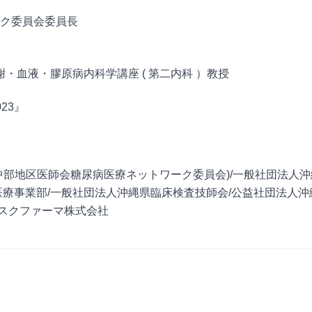
ク委員会委員⻑
・⾎液・膠原病内科学講座 ( 第⼆内科 ）教授
23』
中部地区医師会糖尿病医療ネットワーク委員会)/⼀般社団法⼈沖
医療事業部/⼀般社団法⼈沖縄県臨床検査技師会/公益社団法⼈沖
ィスクファーマ株式会社