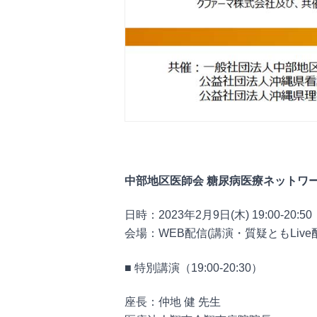
中部地区医師会 糖尿病医療ネットワ
日時：2023年2⽉9⽇(⽊) 19:00-20:50
会場：WEB配信(講演・質疑ともLive
■ 特別講演（19:00-20:30）
座長：仲地 健 先⽣