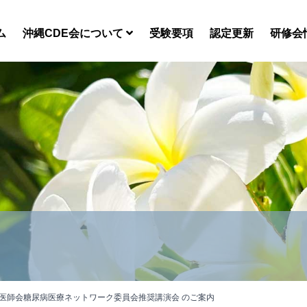
ム
沖縄CDE会について
受験要項
認定更新
研修会
地区医師会糖尿病医療ネットワーク委員会推奨講演会 のご案内