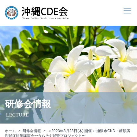
研修会情報
LECTURE
ホーム
研修会情報
＜2023年3⽉23⽇(木) 開催＞ 浦添市CKD・糖尿病
性腎症対策講演会〜うらそえ腎腎プロジェクト〜